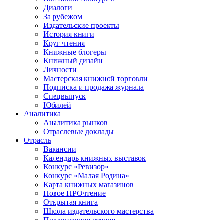
Диалоги
За рубежом
Издательские проекты
История книги
Круг чтения
Книжные блогеры
Книжный дизайн
Личности
Мастерская книжной торговли
Подписка и продажа журнала
Спецвыпуск
Юбилей
Аналитика
Аналитика рынков
Отраслевые доклады
Отрасль
Вакансии
Календарь книжных выставок
Конкурс «Ревизор»
Конкурс «Малая Родина»
Карта книжных магазинов
Новое ПРОчтение
Открытая книга
Школа издательского мастерства
Продвижение чтения