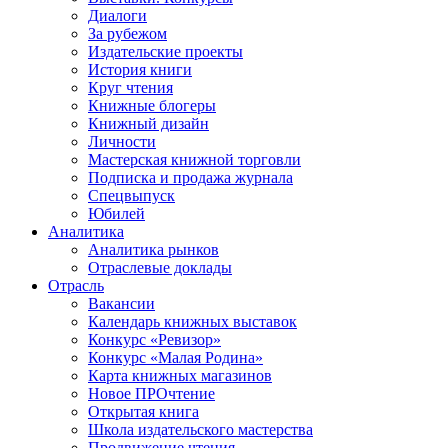
Диалоги
За рубежом
Издательские проекты
История книги
Круг чтения
Книжные блогеры
Книжный дизайн
Личности
Мастерская книжной торговли
Подписка и продажа журнала
Спецвыпуск
Юбилей
Аналитика
Аналитика рынков
Отраслевые доклады
Отрасль
Вакансии
Календарь книжных выставок
Конкурс «Ревизор»
Конкурс «Малая Родина»
Карта книжных магазинов
Новое ПРОчтение
Открытая книга
Школа издательского мастерства
Продвижение чтения