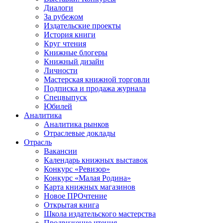
Диалоги
За рубежом
Издательские проекты
История книги
Круг чтения
Книжные блогеры
Книжный дизайн
Личности
Мастерская книжной торговли
Подписка и продажа журнала
Спецвыпуск
Юбилей
Аналитика
Аналитика рынков
Отраслевые доклады
Отрасль
Вакансии
Календарь книжных выставок
Конкурс «Ревизор»
Конкурс «Малая Родина»
Карта книжных магазинов
Новое ПРОчтение
Открытая книга
Школа издательского мастерства
Продвижение чтения