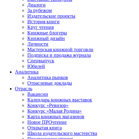
Диалоги
За рубежом
Издательские проекты
История книги
Круг чтения
Книжные блогеры
Книжный дизайн
Личности
Мастерская книжной торговли
Подписка и продажа журнала
Спецвыпуск
Юбилей
Аналитика
Аналитика рынков
Отраслевые доклады
Отрасль
Вакансии
Календарь книжных выставок
Конкурс «Ревизор»
Конкурс «Малая Родина»
Карта книжных магазинов
Новое ПРОчтение
Открытая книга
Школа издательского мастерства
Продвижение чтения