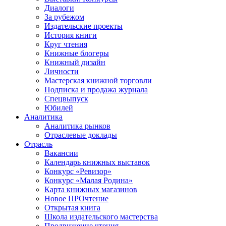
Диалоги
За рубежом
Издательские проекты
История книги
Круг чтения
Книжные блогеры
Книжный дизайн
Личности
Мастерская книжной торговли
Подписка и продажа журнала
Спецвыпуск
Юбилей
Аналитика
Аналитика рынков
Отраслевые доклады
Отрасль
Вакансии
Календарь книжных выставок
Конкурс «Ревизор»
Конкурс «Малая Родина»
Карта книжных магазинов
Новое ПРОчтение
Открытая книга
Школа издательского мастерства
Продвижение чтения